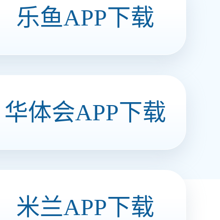
端体验全面优化，响应速度远