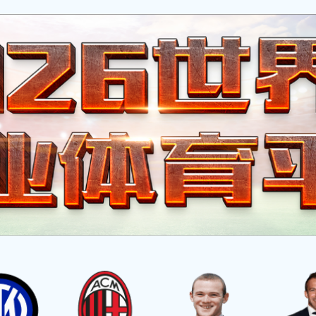
乐动官网 是面向全球体育爱好
事直播与移动体验于一体的专业
定性与高可用性著称，持续为用
平台安全稳定
架构采用多节点部署
据完整性，支持多设
全球化运营体系