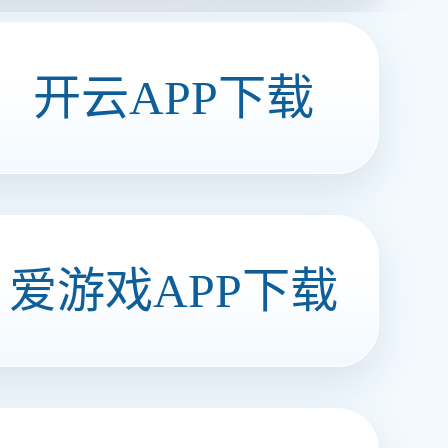
，不
即使用流量看高清直播也不会
不敷
卡，乐动官网 在网络优化这块做
得不错。
【跨设备流畅】
据、
家里电视、手机、平板都试过，
齐，
同账号同步没问题，体验一致性
很高。
选