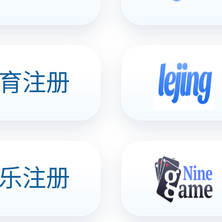
乐动官网多重安全防护层
构建四大核心防护层，全面覆盖乐动官网操作流程，降低风险隐
网络通信安全层
启用全站HTTPS协议，结合TLS标准，拦截中间人劫持等风险。
身份验证与行为识别
通过设备识别与多因子认证提升登录安全，过滤可疑操作。