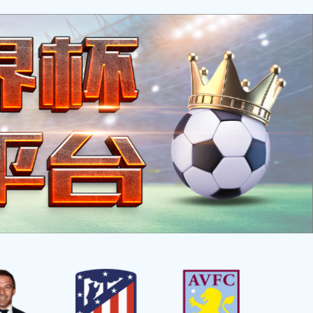
App
公司
体育
注册入口
简介
动态
关于我们
者的综合服务平台，致力于打造一个集数据服务、赛
生态系统。团队成员拥有丰富的行业背景，平台以稳
户提供高质量内容与技术保障。
与智能容错机制，全面提升乐动官网的访问速度与数
备并发操作。