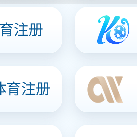
快两年，几乎没遇到系统崩
小问题问客服都能迅速解决
加载失败的情况，后台做得
推脱、不拖延，处理专业还
有信心继续用。
衍，给好评。
面清晰】
【功能全】
逻辑清楚，找比赛不绕路，
不只是直播和比分，球队数
也很人性化，第一次用就能
历史战绩、技术统计全都配
。
用起来顺手。
乐动官网 App · 千万用户信赖之
4.9 星好评 · 200 万+ 次下载 · 极速、安全、好用