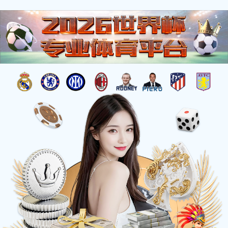
注册入口
用户使用协议
版本号：v1.0 ｜ 最近更新：2025年7月
一、协议的接受
在您开始使用乐动官网平台提供的任何服务之前，请务必阅读并理解
本协议内容。访问、注册、浏览或使用即代表您接受所有条款。
二、账户注册与使用