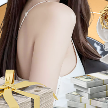
性。
行为审计机制
记录关键行为轨迹，搭
实时异常拦截
系统对异常请求进行即
扰。
乐动官网 · 版本更新历史归档
我们记录每次进步，只为更稳定的赛事观看与数据服务。