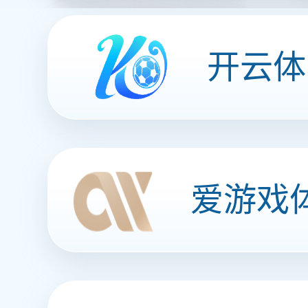
2023年8月29日 · v5.2.7
新增热门话题聚合区。
直播性能进一步增强。
2023年1月15日 · v5.1.0
自动深色模式上线。
个性推荐模型优化。
2021 年
2021年7月28日 · v4.7.2
奥运专属页面上线。