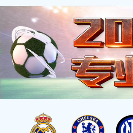
让体育更贴近你
乐动官网 APP 以用户体验为核心，支持乐动官
涵盖热门赛事与数据流，为每一位体育爱好者提
多平台兼容
社
iOS / Android / Web
关注