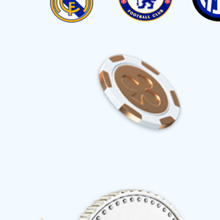
App Store
Google Play