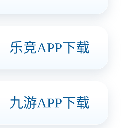
【不卡顿】