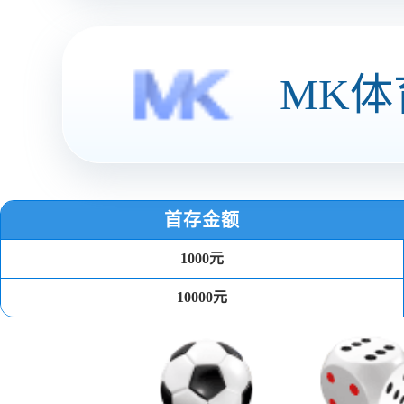
每场比赛的进度、比分、数据都
用了
能及时同步，乐动官网 确实在这
溃或
方面很可靠。
稳才
【赛事全】
【界
五大联赛肯定有，甚至一些地方
操作
性比赛也能找到，冷门赛事也能
设置
跟。
上手
乐动