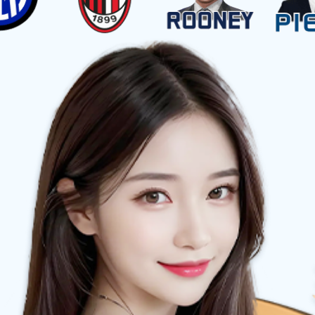
安全流程层级
访问身份控制
采用IP定位、设备识
通信加密协议
全站部署TLS协议，