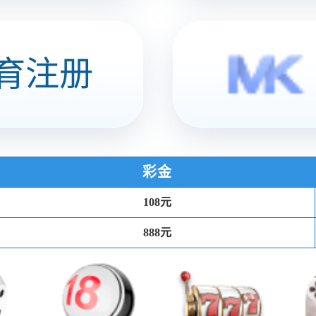
快两年，几乎没遇到系统崩
小问题问客服都能迅速解决
加载失败的情况，后台做得
推脱、不拖延，处理专业还
有信心继续用。
衍，给好评。
面清晰】
【功能全】
逻辑清楚，找比赛不绕路，
不只是直播和比分，球队数
也很人性化，第一次用就能
历史战绩、技术统计全都配
。
用起来顺手。
荣耀时刻展示
官网 以卓越服务赢得多项专业认可，每一份荣誉都是用户信赖的