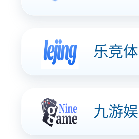
2019年6月18日 · v2.2.1
支持欧洲杯赛程展示。
提升老机型兼容性。
【更新快】
【系