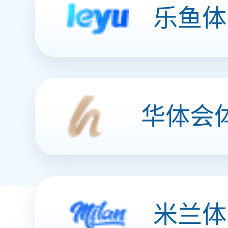
国际米兰夺冠后主力流失危
长春亚泰塞
机，小图拉
伊，中场
2026-06-12
推荐
2026-07
推荐网站
乐鱼平台
开云官方端网站登录入口
华体会·体育
星空官网
开云下载
leyu·乐鱼（中国）体育官方网站