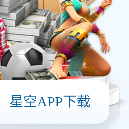
减负”或许能帮助她更专
度。斯瓦泰克以其严谨
可能因过度分析而陷入
中保持灵感的爆发力。
要的是精简与集中。这
的优化必须随之迭代。
队的规模与结构。双核
斯瓦泰克团队解散技术
台上，没有放之四海而