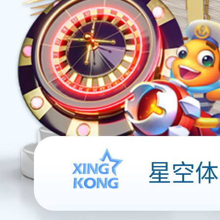
直接的沟通桥梁，减少
注于赛场上的每一分
球员特质与
无论是双核心还是单
的心理素质和强烈的
决策疲劳。相比之下，
斯瓦泰克团队解散技
种调整反映出顶尖球
展望未来，斯瓦泰克
心模式与单教练体系
教练，是一次大胆的
皆准的公式，唯有不