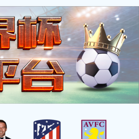
App
公司
体育
注册入口
简介
动态
动官网
赛事实时同步
PP
为您带来高速、高清、稳定的观赛
端访问