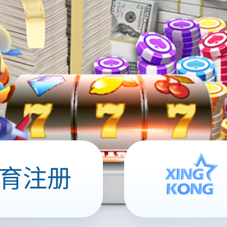
因团队内耗而浪费的精力。在职业网球的高强度对抗中，这种“
。
体系匹配：没有绝对的答案
教练体系，其成败最终取决于球员的个人特质与教练团队的适配
求知欲著称，她曾受益于双核心模式中多元化的视角，但同时也
像卡洛斯·阿尔卡拉斯这样天赋型选手，更倾向于在单教练体系
术教练，并非否定双核心模式的全部价值，而是表明她当前更需
员职业生涯中常见的动态平衡：随着竞技状态的变化，教练体系
的这一决定或许会引发更多球员效仿，促使网坛重新审视教练团
并非非此即彼的对立，而是可以随着球员需求灵活切换的选项。
试错，也是她向更高竞技水平迈进的必经之路。在职业体育的舞
断探索与适应，才能找到属于自己的最优解。