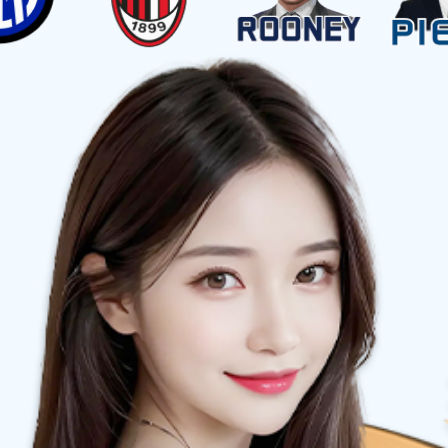
解散技术教练，双核心模式对比单教
2026-05-26 13:49
58 次阅读
首页
/
体育动态
团队的构建向来是决定球员成绩的关键变量。近日，世界排名第
，不再采用此前备受瞩目的“双核心”教练模式，转而回归传统
也促使人们重新审视：在顶尖球员的竞技生涯中，究竟是双教练